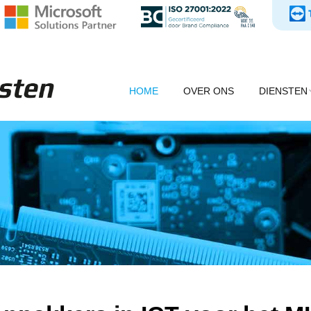
HOME
OVER ONS
DIENSTEN
Office 365
Private Clou
PetCloud
Online back
Systeembeh
Overige dien