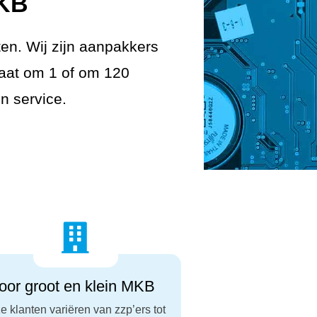
MKB
en. Wij zijn aanpakkers
 gaat om 1 of om 120
n service.

or groot en klein MKB
e klanten variëren van zzp’ers tot