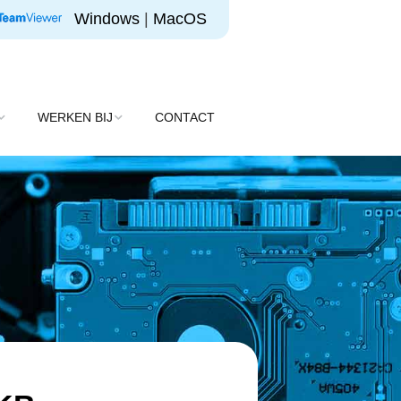
Windows
|
MacOS
WERKEN BIJ
CONTACT
Vacatures
d
Open sollicitatie
up
eer
sten